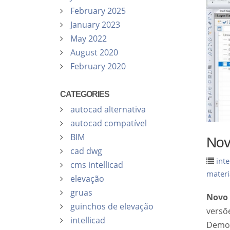
February 2025
January 2023
May 2022
August 2020
February 2020
CATEGORIES
autocad alternativa
autocad compatível
BIM
Nov
cad dwg
inte
cms intellicad
materi
elevação
gruas
Novo 
guinchos de elevação
versõ
intellicad
Demo g