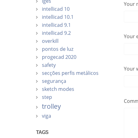
iges
Your
intellicad 10
intellicad 10.1
intellicad 9.1
intellicad 9.2
Your e
overkill
pontos de luz
progecad 2020
safety
Your 
secções perfis metálicos
segurança
sketch modes
step
Comm
trolley
viga
TAGS