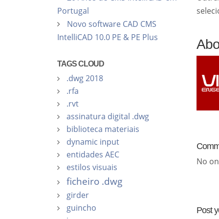
selec
Portugal
Novo software CAD CMS
IntelliCAD 10.0 PE & PE Plus
Abo
TAGS CLOUD
.dwg 2018
.rfa
.rvt
assinatura digital .dwg
biblioteca materiais
dynamic input
Comm
entidades AEC
No on
estilos visuais
ficheiro .dwg
girder
guincho
Post 