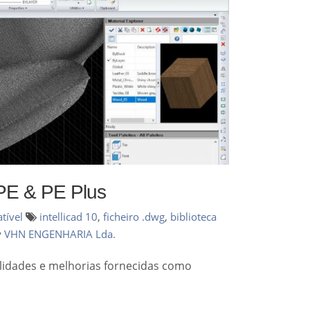
PE & PE Plus
tível
intellicad 10
,
ficheiro .dwg
,
biblioteca
y
VHN ENGENHARIA Lda.
lidades e melhorias fornecidas como