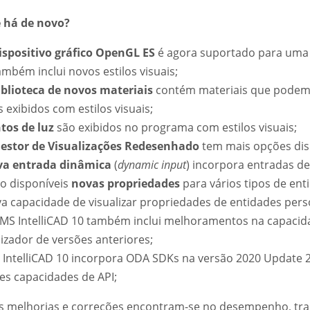
 há de novo?
ispositivo gráfico OpenGL ES
é agora suportado para uma
mbém inclui novos estilos visuais;
blioteca de novos materiais
contém materiais que podem s
 exibidos com estilos visuais;
tos de luz
são exibidos no programa com estilos visuais;
estor de Visualizações Redesenhado
tem mais opções dis
a entrada dinâmica
(
dynamic input
) incorpora entradas d
ão disponíveis
novas propriedades
para vários tipos de ent
va capacidade de visualizar propriedades de entidades pers
CMS IntelliCAD 10 também inclui melhoramentos na capacida
lizador de versões anteriores;
S IntelliCAD 10 incorpora ODA SDKs na versão 2020 Update 2
es capacidades de API;
s melhorias e correções encontram-se no desempenho, trab