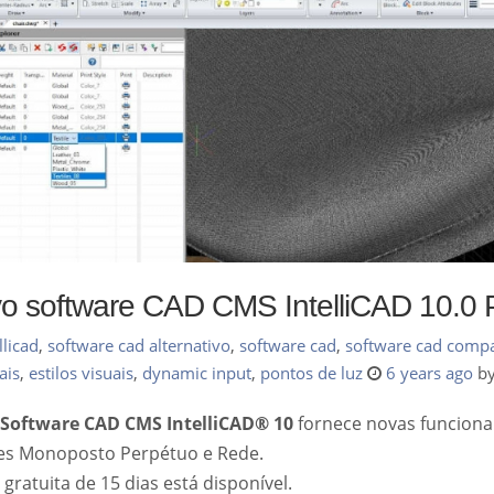
o software CAD CMS IntelliCAD 10.0 
llicad
,
software cad alternativo
,
software cad
,
software cad compa
ais
,
estilos visuais
,
dynamic input
,
pontos de luz
6 years ago
b
Software CAD CMS IntelliCAD® 10
fornece novas funciona
es Monoposto Perpétuo e Rede.
ratuita de 15 dias está disponível.