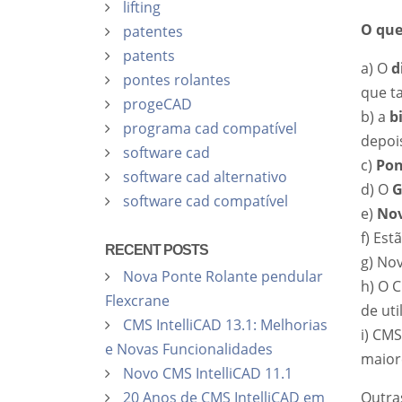
lifting
O que
patentes
patents
a) O
d
pontes rolantes
que ta
progeCAD
b) a
bi
programa cad compatível
depois
software cad
c)
Pon
software cad alternativo
d) O
G
software cad compatível
e)
Nov
f) Est
RECENT POSTS
g) No
Nova Ponte Rolante pendular
h) O 
Flexcrane
de uti
CMS IntelliCAD 13.1: Melhorias
i) CM
e Novas Funcionalidades
maior
Novo CMS IntelliCAD 11.1
Outra
20 Anos de CMS IntelliCAD em