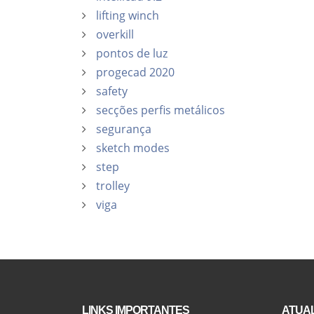
lifting winch
overkill
pontos de luz
progecad 2020
safety
secções perfis metálicos
segurança
sketch modes
step
trolley
viga
LINKS IMPORTANTES
ATUAL