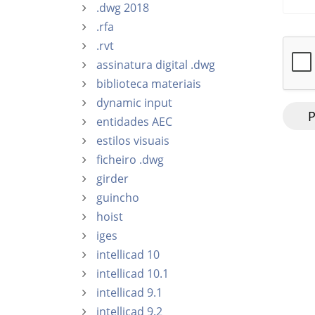
.dwg 2018
.rfa
.rvt
assinatura digital .dwg
biblioteca materiais
dynamic input
entidades AEC
estilos visuais
ficheiro .dwg
girder
guincho
hoist
iges
intellicad 10
intellicad 10.1
intellicad 9.1
intellicad 9.2